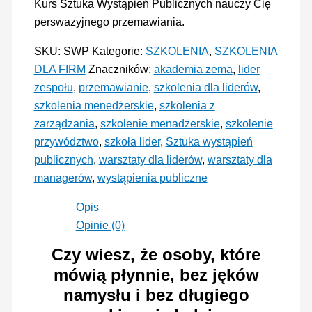
Kurs Sztuka Wystąpień Publicznych nauczy Cię
ZEMA
perswazyjnego przemawiania.
SKU:
SWP
Kategorie:
SZKOLENIA
,
SZKOLENIA
DLA FIRM
Znaczników:
akademia zema
,
lider
zespołu
,
przemawianie
,
szkolenia dla liderów
,
szkolenia menedżerskie
,
szkolenia z
zarządzania
,
szkolenie menadżerskie
,
szkolenie
przywództwo
,
szkoła lider
,
Sztuka wystąpień
publicznych
,
warsztaty dla liderów
,
warsztaty dla
managerów
,
wystąpienia publiczne
Opis
Opinie (0)
Czy wiesz, że osoby, które
mówią płynnie, bez jęków
namysłu i bez długiego