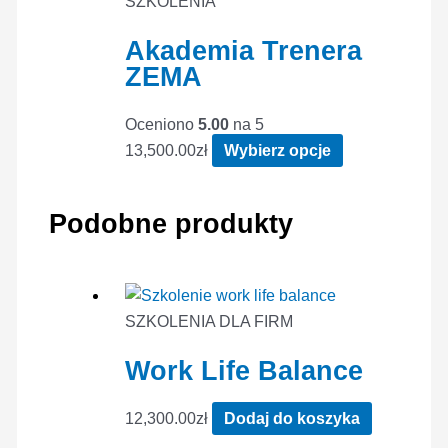
SZKOLENIA
Akademia Trenera
ZEMA
Oceniono
5.00
na 5
Ten
13,500.00
zł
Wybierz opcje
produkt
ma
Podobne produkty
wiele
wariantów.
Opcje
można
SZKOLENIA DLA FIRM
wybrać
na
Work Life Balance
stronie
produktu
12,300.00
zł
Dodaj do koszyka