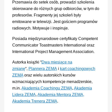
Przemawia do setek osób, prowadzi szkolenia
skierowane do różnych grup odbiorców, w tym do
profesorów. Fragmenty jej szkoleń były
emitowane w telewizji. Jest gościem programów
radiowych. Motywuje i inspiruje.
Posiada międzynarodowe certyfikaty Competent
Communicator Toastmasters International oraz
International Project Management Association.
Autorka książki “
Dwa miesiące na
zmianę
“,
Plannera ZEMA
i
kart coachingowych
ZEMA
oraz wielu autorskich kursów
wzmacniających kompetencje menadżerskie,
m.in.
Akademia Coachingu ZEMA
,
Akademia
Lidera ZEMA
,
Akademia Mentora ZEMA,
Akademia Trenera ZEMA
.