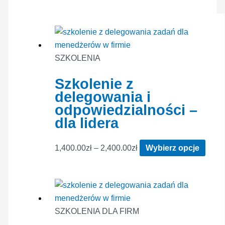
SZKOLENIA
Szkolenie z
delegowania i
odpowiedzialności –
dla lidera
Zakres
Ten
1,400.00
zł
–
2,400.00
zł
Wybierz opcje
cen:
produ
od
ma
1,400.00zł
wiele
do
waria
SZKOLENIA DLA FIRM
2,400.00zł
Opcj